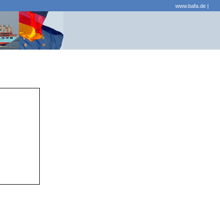
www.bafa.de
|