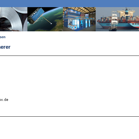
ssen
erer