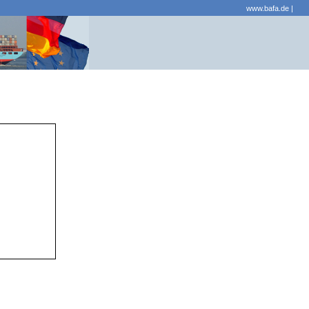
www.bafa.de
|