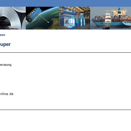
ssen
euper
beratung