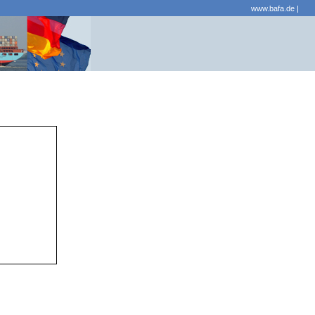
www.bafa.de
|