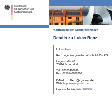
« Zurück zu den Suchergebnissen
Details zu Lukas Renz
Lukas Renz
Renz Ingenieurgesellschaft mbH & Co. KG
Hegelstraße 48
73614 Schorndorf
Tel.: 07181408690
Fax: 0718140869200
E-Mail:
Web:
http://www.ig-renz.de
Link zur Anbieterliste:
209906