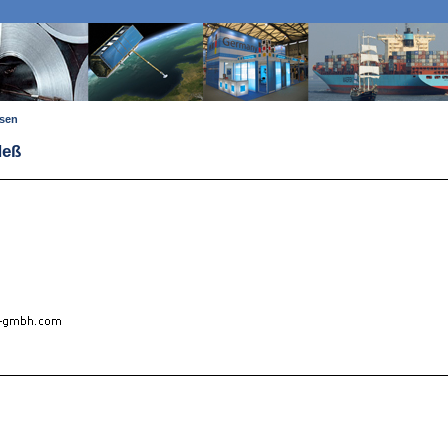
ssen
Heß