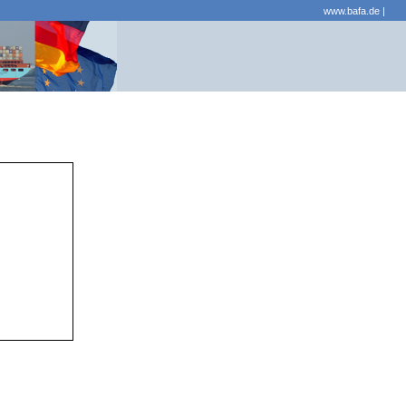
www.bafa.de
|