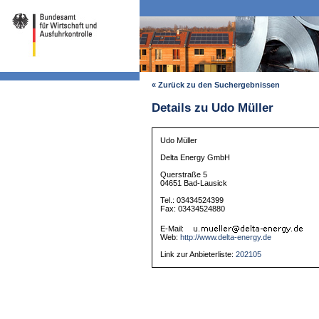
« Zurück zu den Suchergebnissen
Details zu Udo Müller
Udo Müller
Delta Energy GmbH
Querstraße 5
04651 Bad-Lausick
Tel.: 03434524399
Fax: 03434524880
E-Mail:
Web:
http://www.delta-energy.de
Link zur Anbieterliste:
202105