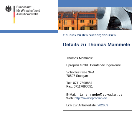
« Zurück zu den Suchergebnissen
Details zu Thomas Mammele
Thomas Mammele
Eproplan GmbH Beratende Ingenieure
Schöttlestraße 34 A
70597 Stuttgart
Tel.: 07117698834
Fax: 07117698851
E-Mail:
Web:
http://www.eproplan.de
Link zur Anbieterliste:
202659