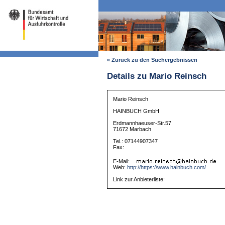
« Zurück zu den Suchergebnissen
Details zu Mario Reinsch
Mario Reinsch
HAINBUCH GmbH
Erdmannhaeuser-Str.57
71672 Marbach
Tel.: 07144907347
Fax:
E-Mail:
Web:
http://https://www.hainbuch.com/
Link zur Anbieterliste: