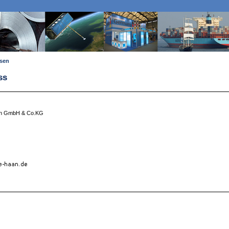
ssen
ss
en GmbH & Co.KG