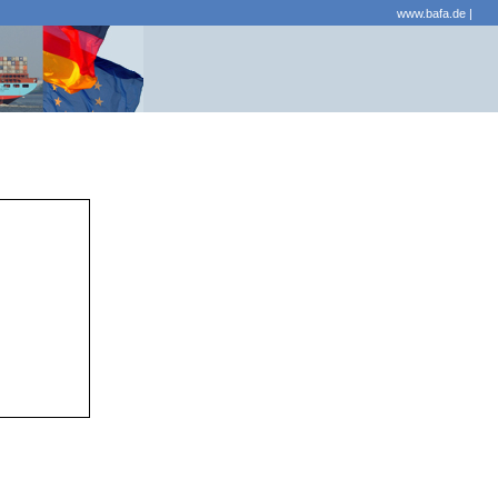
www.bafa.de
|