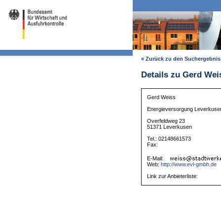
« Zurück zu den Suchergebni
Details zu Gerd Wei
Gerd Weiss
Energieversorgung Leverkus
Overfeldweg 23
51371 Leverkusen
Tel.: 02148661573
Fax:
E-Mail:
Web:
http://www.evl-gmbh.de
Link zur Anbieterliste: