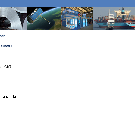
ssen
Grewe
nze GbR