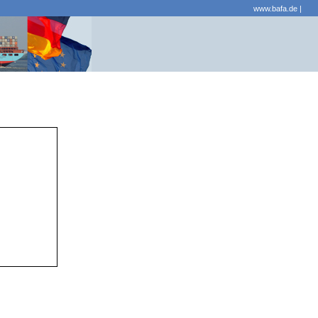
www.bafa.de
|