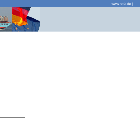
www.bafa.de
|