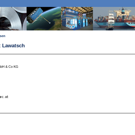
ssen
t Lawatsch
mbH & Co KG