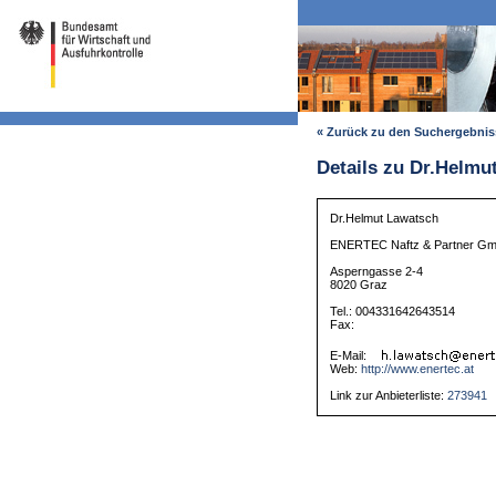
« Zurück zu den Suchergebni
Details zu Dr.Helmu
Dr.Helmut Lawatsch
ENERTEC Naftz & Partner G
Asperngasse 2-4
8020 Graz
Tel.: 004331642643514
Fax:
E-Mail:
Web:
http://www.enertec.at
Link zur Anbieterliste:
273941