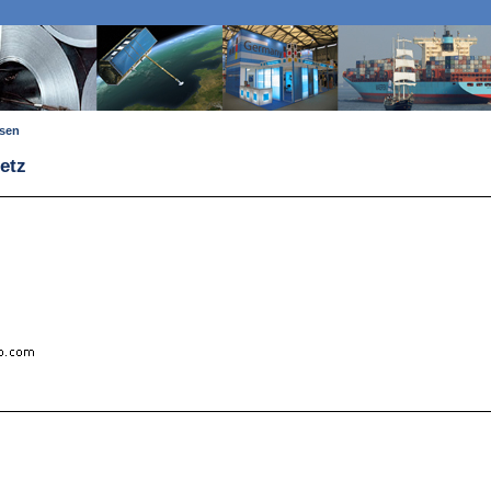
ssen
etz