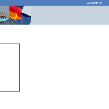
www.bafa.de
|