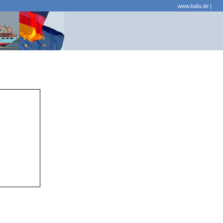
www.bafa.de
|