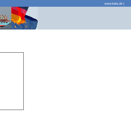
www.bafa.de
|