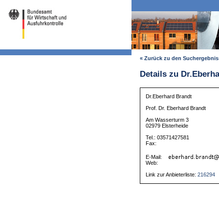
« Zurück zu den Suchergebni
Details zu Dr.Eberh
Dr.Eberhard Brandt
Prof. Dr. Eberhard Brandt
Am Wasserturm 3
02979 Elsterheide
Tel.: 03571427581
Fax:
E-Mail:
Web:
Link zur Anbieterliste:
216294