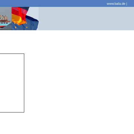
www.bafa.de
|