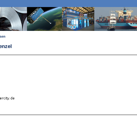
ssen
enzel