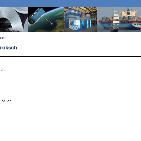
ssen
Proksch
sch