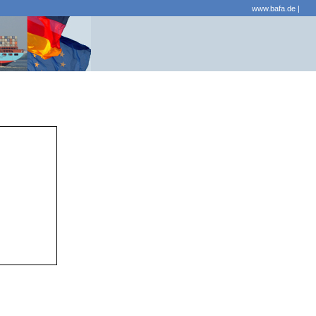
www.bafa.de
|