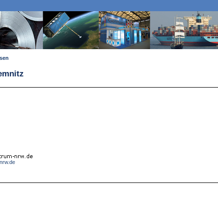
ssen
Demnitz
nrw.de