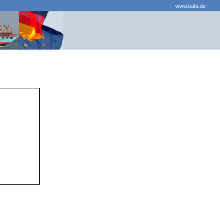
www.bafa.de
|