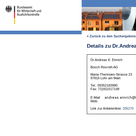
« Zurück zu den Suchergebni
Details zu Dr.Andre
Dr.Andreas K. Emrich
Bosch Rexroth AG
Maria-Theresien-Strasse 23
97816 Lohr am Main
Tel.: 09352183980
Fax: 711811517148
E-Mail:
Web:
Link zur Anbieterliste:
206270