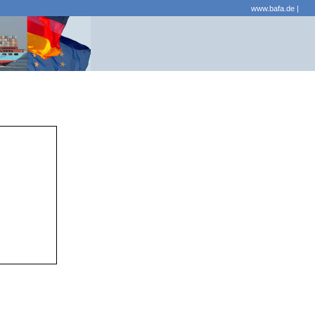
www.bafa.de
|