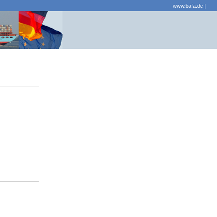
www.bafa.de
|