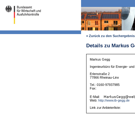
« Zurück zu den Suchergebni
Details zu Markus 
Markus Gegg
Ingenieurbüro für Energie- un
Erlenstraße 2
77866 Rheinau-Linx
Tel.: 0160-97937985
Fax:
E-Mail:
Web:
http://www.ib-gegg.de
Link zur Anbieterliste: