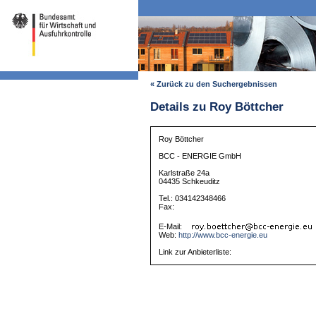
« Zurück zu den Suchergebnissen
Details zu Roy Böttcher
Roy Böttcher
BCC - ENERGIE GmbH
Karlstraße 24a
04435 Schkeuditz
Tel.: 034142348466
Fax:
E-Mail:
Web:
http://www.bcc-energie.eu
Link zur Anbieterliste: