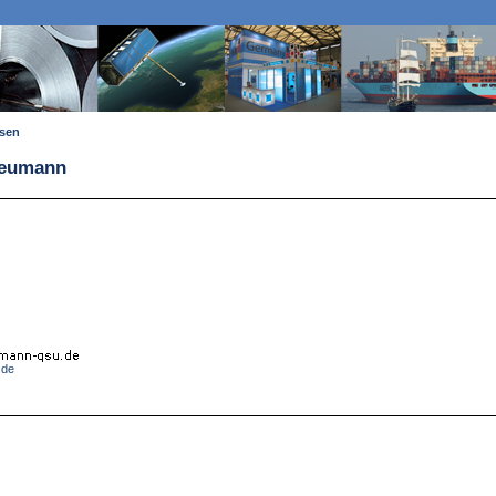
ssen
Neumann
.de