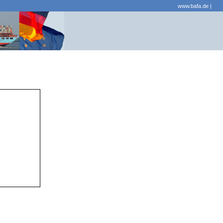
www.bafa.de
|