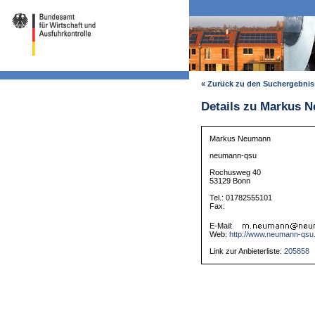
« Zurück zu den Suchergebni
Details zu Markus 
Markus Neumann
neumann-qsu
Rochusweg 40
53129 Bonn
Tel.: 01782555101
Fax:
E-Mail:
Web:
http://www.neumann-qsu
Link zur Anbieterliste:
205858