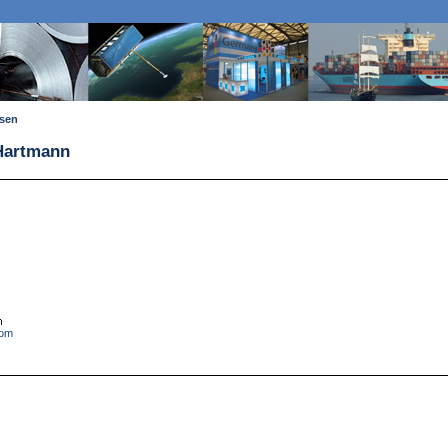
ssen
 Hartmann
com