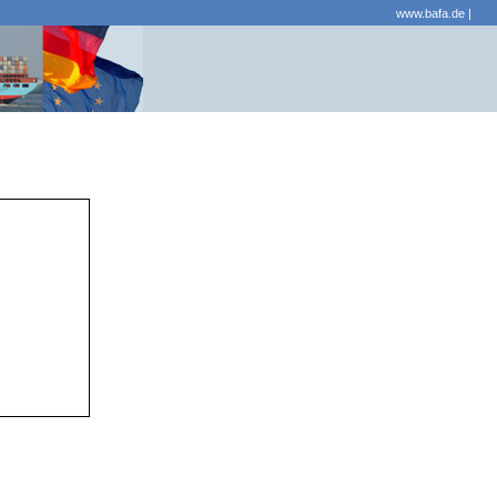
www.bafa.de
|