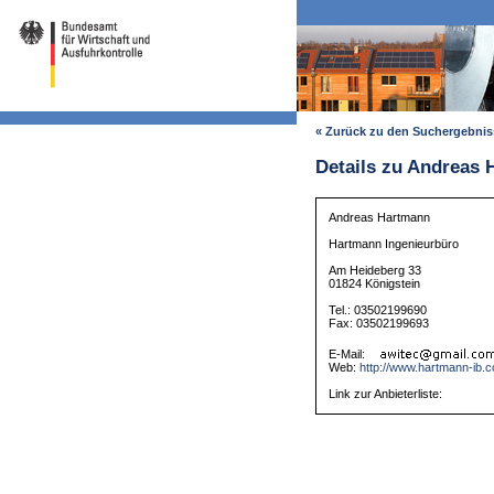
« Zurück zu den Suchergebni
Details zu Andreas
Andreas Hartmann
Hartmann Ingenieurbüro
Am Heideberg 33
01824 Königstein
Tel.: 03502199690
Fax: 03502199693
E-Mail:
Web:
http://www.hartmann-ib.
Link zur Anbieterliste: