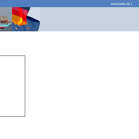
www.bafa.de
|