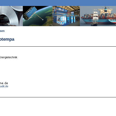
ssen
Potempa
nergietechnik
udit.de