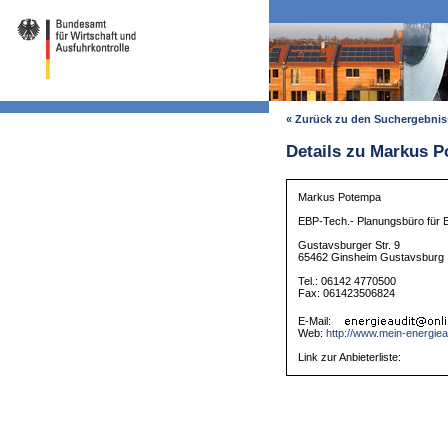
« Zurück zu den Suchergebni
Details zu Markus 
Markus Potempa
EBP-Tech.- Planungsbüro für E
Gustavsburger Str. 9
65462 Ginsheim Gustavsburg
Tel.: 06142 4770500
Fax: 061423506824
E-Mail:
Web:
http://www.mein-energiea
Link zur Anbieterliste: