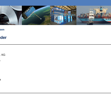
ssen
oder
. KG
0