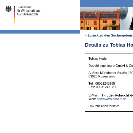
« Zurück zu den Suchergebni
Details zu Tobias H
Tobias Hoder
Duschl Ingenieure GmbH & Co
Äußere Münchener Straße 13
83026 Rosenheim
Tel.: 08031243285
Fax: 080312431285
E-Mail:
Web:
http://www.duschl.de
Link zur Anbieterliste: