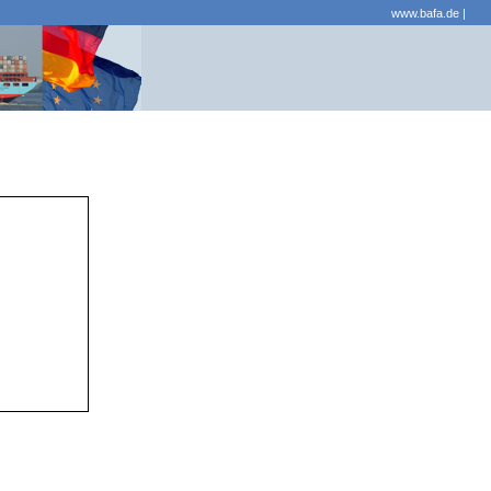
www.bafa.de
|