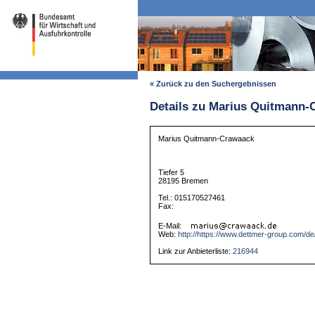
« Zurück zu den Suchergebnissen
Details zu Marius Quitmann-
Marius Quitmann-Crawaack
Tiefer 5
28195 Bremen
Tel.: 015170527461
Fax:
E-Mail:
Web:
http://https://www.dettmer-group.com/de
Link zur Anbieterliste:
216944