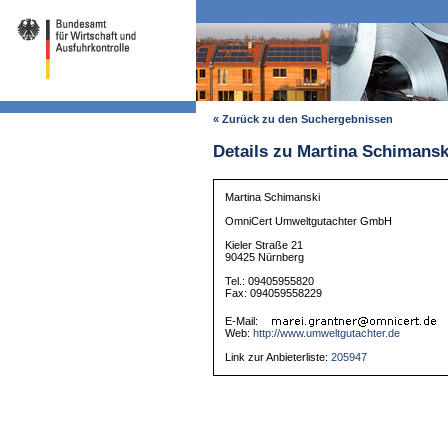
« Zurück zu den Suchergebnissen
Details zu Martina Schimansk
Martina Schimanski
OmniCert Umweltgutachter GmbH
Kieler Straße 21
90425 Nürnberg
Tel.: 09405955820
Fax: 094059558229
E-Mail:
Web:
http://www.umweltgutachter.de
Link zur Anbieterliste:
205947