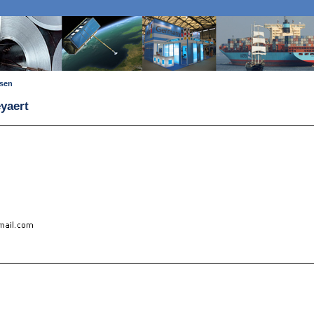
ssen
eyaert