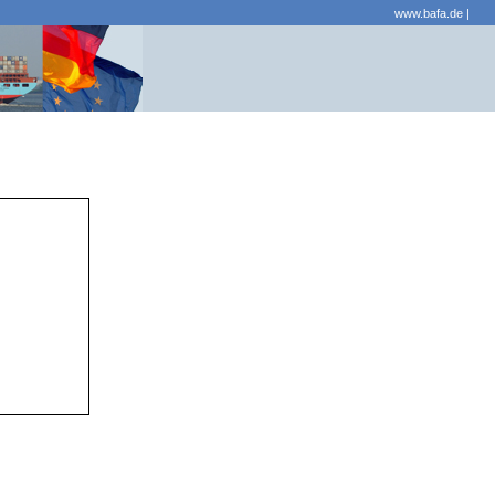
www.bafa.de
|