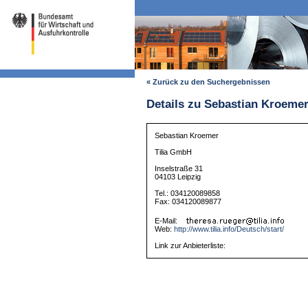
« Zurück zu den Suchergebnissen
Details zu Sebastian Kroeme
Sebastian Kroemer
Tilia GmbH
Inselstraße 31
04103 Leipzig
Tel.: 034120089858
Fax: 034120089877
E-Mail:
Web:
http://www.tilia.info/Deutsch/start/
Link zur Anbieterliste: