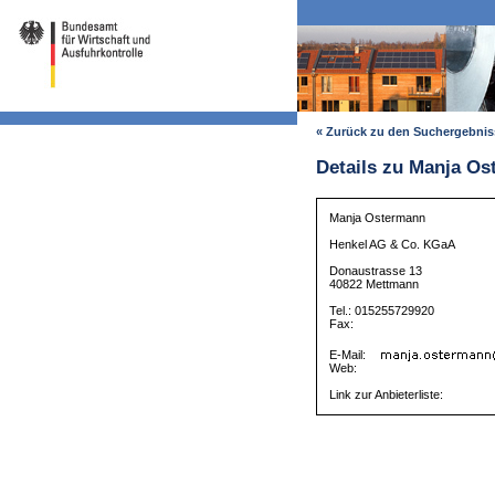
« Zurück zu den Suchergebni
Details zu Manja O
Manja Ostermann
Henkel AG & Co. KGaA
Donaustrasse 13
40822 Mettmann
Tel.: 015255729920
Fax:
E-Mail:
Web:
Link zur Anbieterliste: