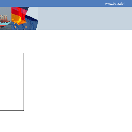
www.bafa.de
|