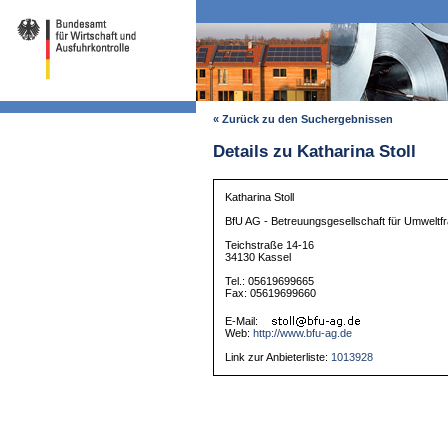
« Zurück zu den Suchergebnissen
Details zu Katharina Stoll
Katharina Stoll
BfU AG - Betreuungsgesellschaft für Umwelt
Teichstraße 14-16
34130 Kassel
Tel.: 05619699665
Fax: 05619699660
E-Mail:
Web:
http://www.bfu-ag.de
Link zur Anbieterliste:
1013928