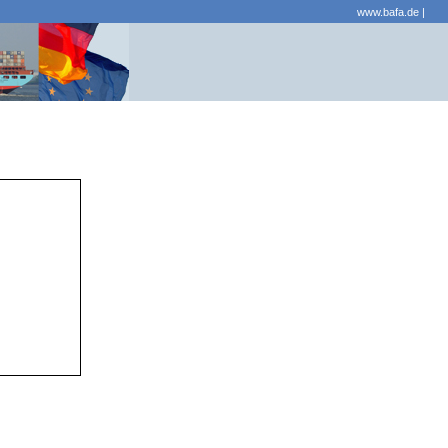
www.bafa.de
|