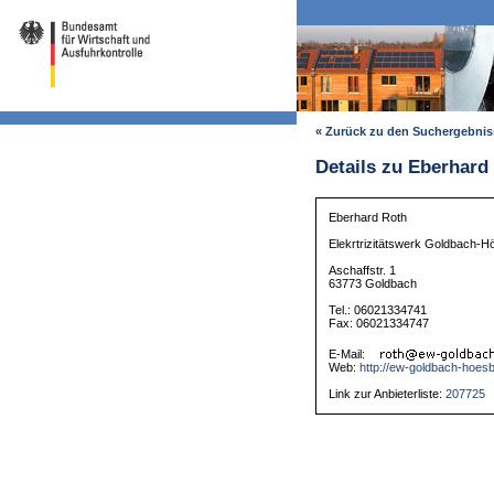
« Zurück zu den Suchergebni
Details zu Eberhard
Eberhard Roth
Elekrtrizitätswerk Goldbach
Aschaffstr. 1
63773 Goldbach
Tel.: 06021334741
Fax: 06021334747
E-Mail:
Web:
http://ew-goldbach-hoes
Link zur Anbieterliste:
207725