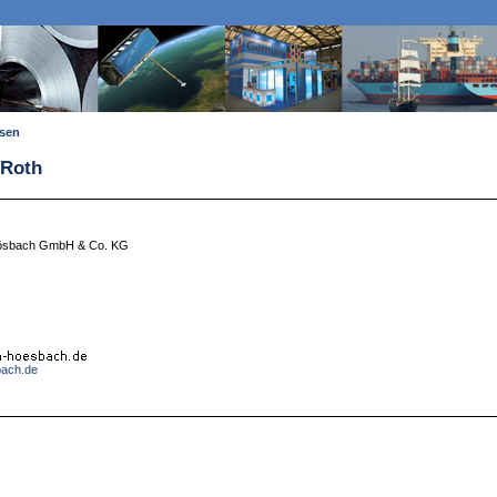
ssen
 Roth
-Hösbach GmbH & Co. KG
bach.de