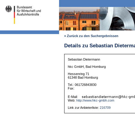
« Zurück zu den Suchergebnissen
Details zu Sebastian Dieterm
Sebastian Dietermann
hkc GmbH, Bad Homburg
Hessenring 71
61348 Bad Homburg
Tel.: 061726843830
Fax:
E-Mail:
Web:
http://www.hkc-gmbh.com
Link zur Anbieterliste:
216709