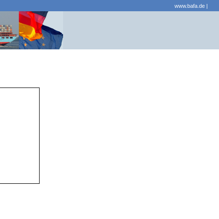
www.bafa.de
|