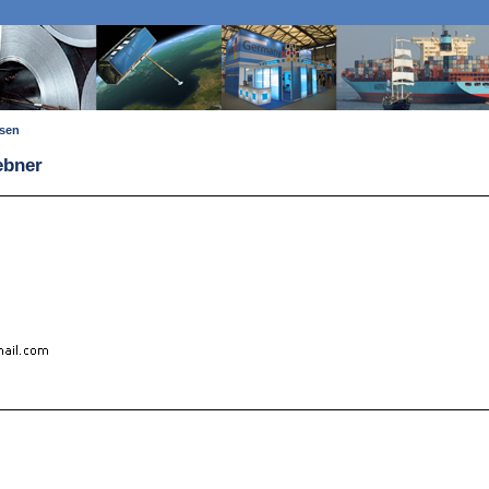
ssen
ebner