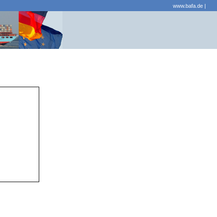
www.bafa.de
|