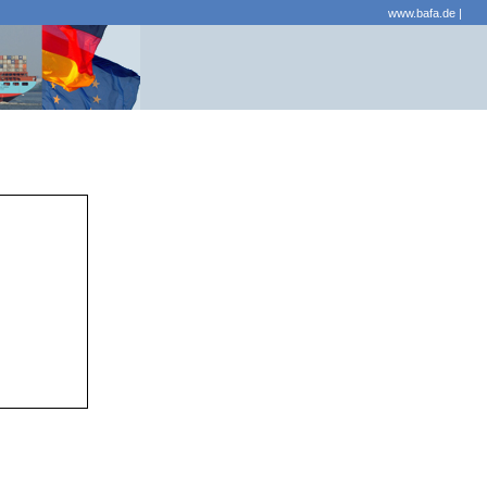
www.bafa.de
|