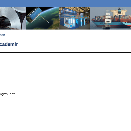
ssen
ocademir