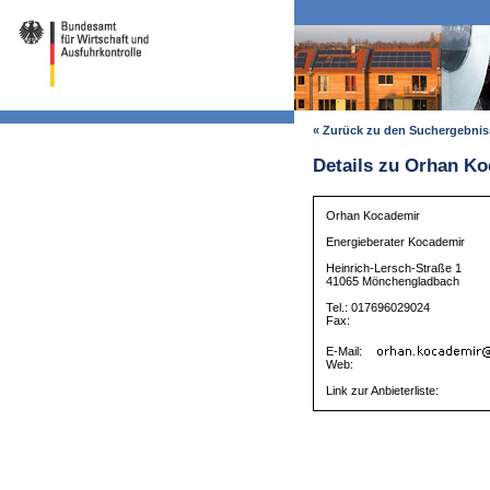
« Zurück zu den Suchergebni
Details zu Orhan K
Orhan Kocademir
Energieberater Kocademir
Heinrich-Lersch-Straße 1
41065 Mönchengladbach
Tel.: 017696029024
Fax:
E-Mail:
Web:
Link zur Anbieterliste: