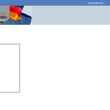
www.bafa.de
|