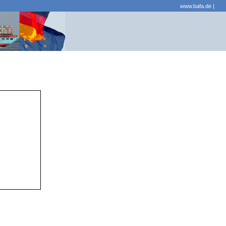
www.bafa.de
|