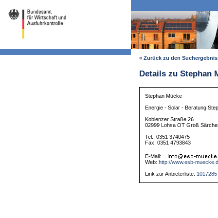
« Zurück zu den Suchergebni
Details zu Stephan
Stephan Mücke
Energie - Solar - Beratung St
Koblenzer Straße 26
02999 Lohsa OT Groß Särche
Tel.: 0351 3740475
Fax: 0351 4793843
E-Mail:
Web:
http://www.esb-muecke.
Link zur Anbieterliste:
1017285