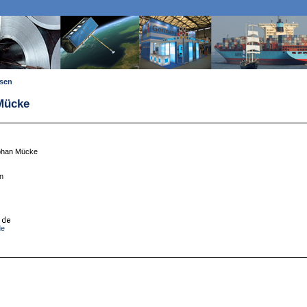
ssen
 Mücke
ephan Mücke
n
de