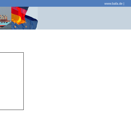
www.bafa.de
|