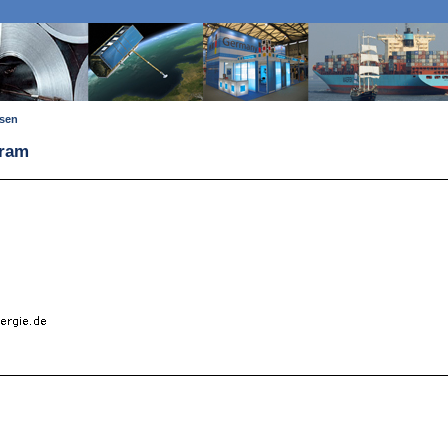
ssen
dram