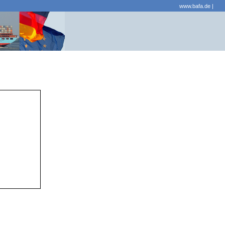
www.bafa.de
|