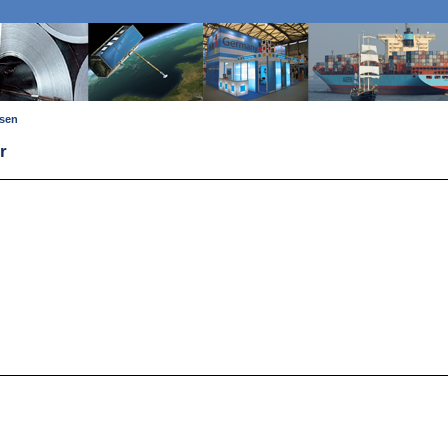
ssen
r