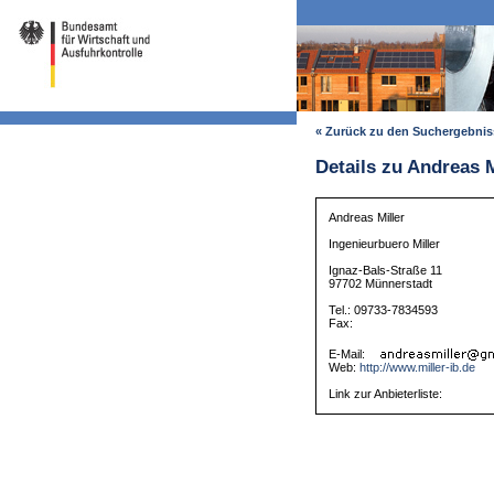
« Zurück zu den Suchergebni
Details zu Andreas M
Andreas Miller
Ingenieurbuero Miller
Ignaz-Bals-Straße 11
97702 Münnerstadt
Tel.: 09733-7834593
Fax:
E-Mail:
Web:
http://www.miller-ib.de
Link zur Anbieterliste: