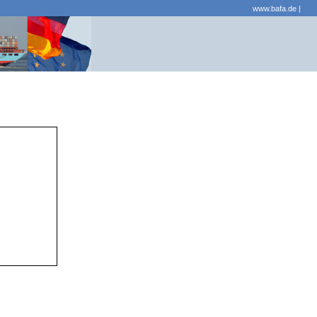
www.bafa.de
|