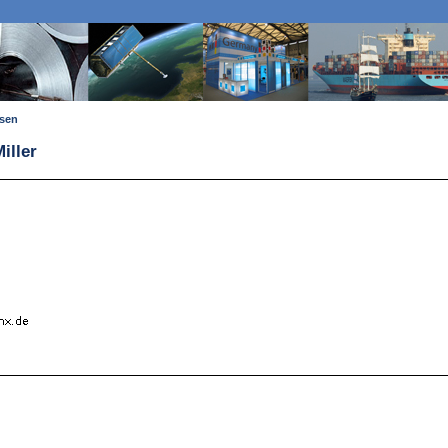
ssen
iller