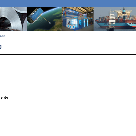
ssen
g