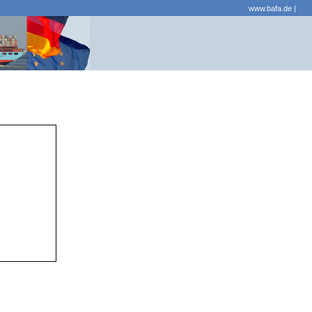
www.bafa.de
|