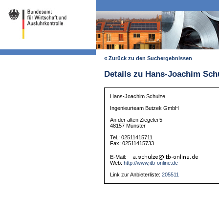
« Zurück zu den Suchergebnissen
Details zu Hans-Joachim Sch
Hans-Joachim Schulze
Ingenieurteam Butzek GmbH
An der alten Ziegelei 5
48157 Münster
Tel.: 02511415711
Fax: 02511415733
E-Mail:
Web:
http://www,itb-online.de
Link zur Anbieterliste:
205511