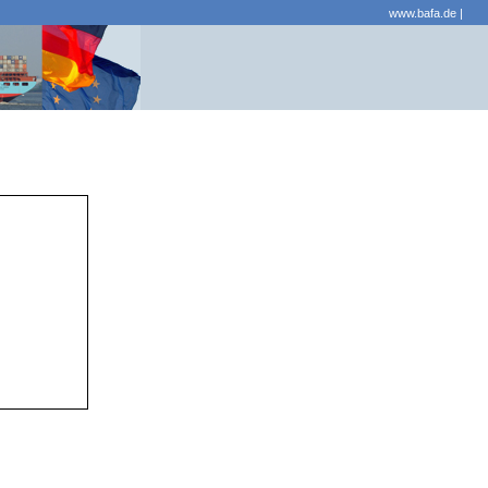
www.bafa.de
|