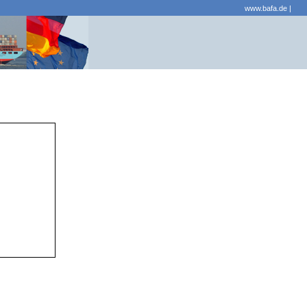
www.bafa.de
|