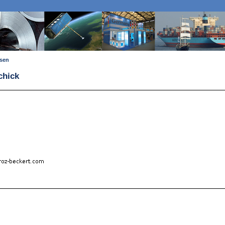
ssen
chick