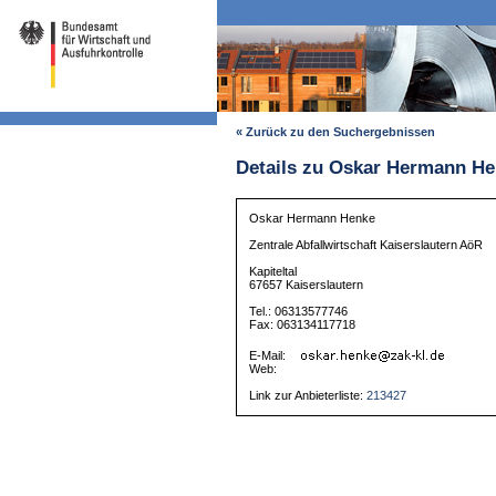
« Zurück zu den Suchergebnissen
Details zu Oskar Hermann H
Oskar Hermann Henke
Zentrale Abfallwirtschaft Kaiserslautern AöR
Kapiteltal
67657 Kaiserslautern
Tel.: 06313577746
Fax: 063134117718
E-Mail:
Web:
Link zur Anbieterliste:
213427