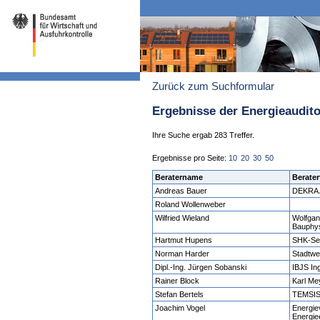
Zurück zum Suchformular
Ergebnisse der Energieaudit
Ihre Suche ergab 283 Treffer.
Ergebnisse pro Seite:
10
20
30
50
Beratername
Berater
Andreas Bauer
DEKRA 
Roland Wollenweber
Wilfried Wieland
Wolfgan
Bauphy
Hartmut Hupens
SHK-Se
Norman Harder
Stadtw
Dipl.-Ing. Jürgen Sobanski
IBJS In
Rainer Block
Karl M
Stefan Bertels
TEMSIS 
Joachim Vogel
Energie
Energie