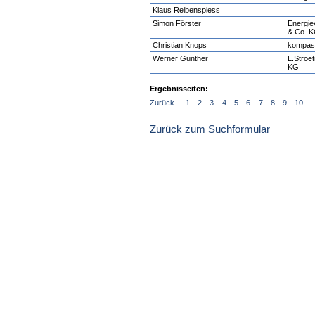
Klaus Reibenspiess
Simon Förster
Energi
& Co. 
Christian Knops
kompas
Werner Günther
L.Stro
KG
Ergebnisseiten:
Zurück
1
2
3
4
5
6
7
8
9
10
Zurück zum Suchformular