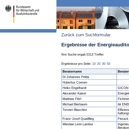
Zurück zum Suchformular
Ergebnisse der Energieaudit
Ihre Suche ergab 5313 Treffer.
Ergebnisse pro Seite:
10
20
30
50
Beratername
Berater
Dr.Johannes Pelda
Hubertus Coenen
Heiko Engelhardt
GICON 
Alexander Kaiser
Energie
Matthias Flörl
Fichtne
Michael Bierbaum
blr EN
Torsten Blaschke
Effizien
haftung
Franz-Josef Quadflieg
Florac
Wieslaw Leon Lambui
Ingenie
Beratun