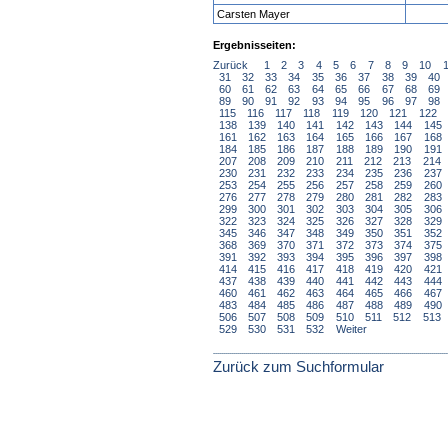
Carsten Mayer
Ergebnisseiten:
Zurück
1
2
3
4
5
6
7
8
9
10
31
32
33
34
35
36
37
38
39
40
60
61
62
63
64
65
66
67
68
69
89
90
91
92
93
94
95
96
97
98
115
116
117
118
119
120
121
122
138
139
140
141
142
143
144
145
161
162
163
164
165
166
167
168
184
185
186
187
188
189
190
191
207
208
209
210
211
212
213
214
230
231
232
233
234
235
236
237
253
254
255
256
257
258
259
260
276
277
278
279
280
281
282
283
299
300
301
302
303
304
305
306
322
323
324
325
326
327
328
329
345
346
347
348
349
350
351
352
368
369
370
371
372
373
374
375
391
392
393
394
395
396
397
398
414
415
416
417
418
419
420
421
437
438
439
440
441
442
443
444
460
461
462
463
464
465
466
467
483
484
485
486
487
488
489
490
506
507
508
509
510
511
512
513
529
530
531
532
Weiter
Zurück zum Suchformular