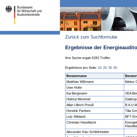
Zurück zum Suchformular
Ergebnisse der Energieaudit
Ihre Suche ergab 5283 Treffer.
Ergebnisse pro Seite:
10
20
30
50
Beratername
Berater
Matthias Wißmann
fidelus
Uwe Hofer
Kai Bergmann
VEA Be
Helmut Memmel
Daldrop
Allan Ullrich-Preuß
B.A.U.
Hendrik Parthen
Tilia G
Lutz Wieland
BFT En
Christian Haselbeck
Energie
Haselb
Alexander Käs-Schlinkheider