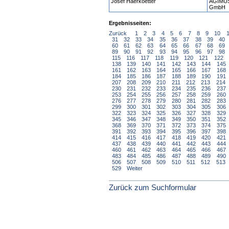
Josef Haerkoetter
AGIMUS
GmbH
Ergebnisseiten:
Zurück
1
2
3
4
5
6
7
8
9
10
31
32
33
34
35
36
37
38
39
40
60
61
62
63
64
65
66
67
68
69
89
90
91
92
93
94
95
96
97
98
115
116
117
118
119
120
121
122
138
139
140
141
142
143
144
145
161
162
163
164
165
166
167
168
184
185
186
187
188
189
190
191
207
208
209
210
211
212
213
214
230
231
232
233
234
235
236
237
253
254
255
256
257
258
259
260
276
277
278
279
280
281
282
283
299
300
301
302
303
304
305
306
322
323
324
325
326
327
328
329
345
346
347
348
349
350
351
352
368
369
370
371
372
373
374
375
391
392
393
394
395
396
397
398
414
415
416
417
418
419
420
421
437
438
439
440
441
442
443
444
460
461
462
463
464
465
466
467
483
484
485
486
487
488
489
490
506
507
508
509
510
511
512
513
529
Weiter
Zurück zum Suchformular