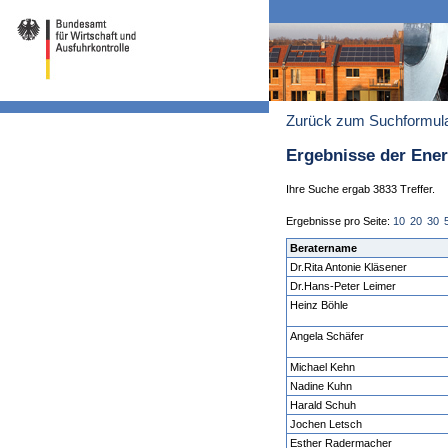
Zurück zum Suchformul
Ergebnisse der Ene
Ihre Suche ergab 3833 Treffer.
Ergebnisse pro Seite:
10
20
30
Beratername
Dr.Rita Antonie Kläsener
Dr.Hans-Peter Leimer
Heinz Böhle
Angela Schäfer
Michael Kehn
Nadine Kuhn
Harald Schuh
Jochen Letsch
Esther Radermacher