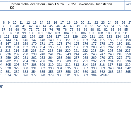
Jordan Gebäudeeffizienz GmbH & Co.
76351 Linkenheim-Hochstetten
wei
KG
8
9
10
11
12
13
14
15
16
17
18
19
20
21
22
23
24
25
26
2
38
39
40
41
42
43
44
45
46
47
48
49
50
51
52
53
54
55
56
67
68
69
70
71
72
73
74
75
76
77
78
79
80
81
82
83
84
85
96
97
98
99
100
101
102
103
104
105
106
107
108
109
110
111
0
121
122
123
124
125
126
127
128
129
130
131
132
133
134
135
43
144
145
146
147
148
149
150
151
152
153
154
155
156
157
158
66
167
168
169
170
171
172
173
174
175
176
177
178
179
180
181
89
190
191
192
193
194
195
196
197
198
199
200
201
202
203
204
12
213
214
215
216
217
218
219
220
221
222
223
224
225
226
227
35
236
237
238
239
240
241
242
243
244
245
246
247
248
249
250
58
259
260
261
262
263
264
265
266
267
268
269
270
271
272
273
81
282
283
284
285
286
287
288
289
290
291
292
293
294
295
296
04
305
306
307
308
309
310
311
312
313
314
315
316
317
318
319
27
328
329
330
331
332
333
334
335
336
337
338
339
340
341
342
50
351
352
353
354
355
356
357
358
359
360
361
362
363
364
365
73
374
375
376
377
378
379
380
381
382
383
384
Weiter
ar