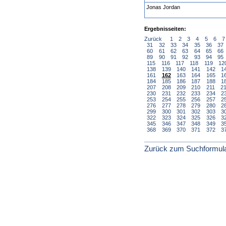
Jonas Jordan
Ergebnisseiten:
Zurück
1
2
3
4
5
6
7
31
32
33
34
35
36
37
60
61
62
63
64
65
66
89
90
91
92
93
94
95
115
116
117
118
119
12
138
139
140
141
142
1
161
162
163
164
165
1
184
185
186
187
188
1
207
208
209
210
211
2
230
231
232
233
234
2
253
254
255
256
257
2
276
277
278
279
280
2
299
300
301
302
303
3
322
323
324
325
326
3
345
346
347
348
349
3
368
369
370
371
372
3
Zurück zum Suchformul