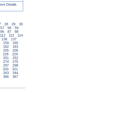
tere Details
7
28
29
30
57
58
59
86
87
88
112
113
114
136
137
159
160
182
183
205
206
228
229
251
252
274
275
297
298
320
321
343
344
366
367