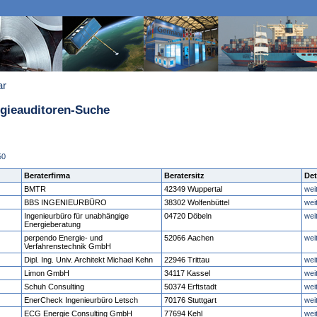
ar
rgieauditoren-Suche
50
Beraterfirma
Beratersitz
Det
BMTR
42349 Wuppertal
wei
BBS INGENIEURBÜRO
38302 Wolfenbüttel
wei
Ingenieurbüro für unabhängige
04720 Döbeln
wei
Energieberatung
perpendo Energie- und
52066 Aachen
wei
Verfahrenstechnik GmbH
Dipl. Ing. Univ. Architekt Michael Kehn
22946 Trittau
wei
Limon GmbH
34117 Kassel
wei
Schuh Consulting
50374 Erftstadt
wei
EnerCheck Ingenieurbüro Letsch
70176 Stuttgart
wei
ECG Energie Consulting GmbH
77694 Kehl
wei