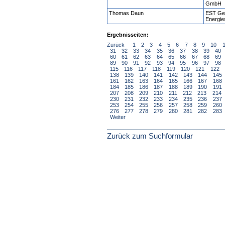
GmbH
Thomas Daun
EST Ges
Energi
Ergebnisseiten:
Zurück
1
2
3
4
5
6
7
8
9
10
31
32
33
34
35
36
37
38
39
40
60
61
62
63
64
65
66
67
68
69
89
90
91
92
93
94
95
96
97
98
115
116
117
118
119
120
121
122
138
139
140
141
142
143
144
145
161
162
163
164
165
166
167
168
184
185
186
187
188
189
190
191
207
208
209
210
211
212
213
214
230
231
232
233
234
235
236
237
253
254
255
256
257
258
259
260
276
277
278
279
280
281
282
283
Weiter
Zurück zum Suchformular