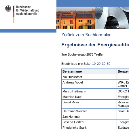
Zurück zum Suchformular
Ergebnisse der Energieaudit
Ihre Suche ergab 2973 Treffer.
Ergebnisse pro Seite:
10
20
30
50
Beratername
Berater
Ivo Hückstedt
Andreas Vogel
WiRo En
GmbH
Marco Heßmann
DOKO 
Matthias Kauf
Energie
Bernd Ritter
Ritter 
Manage
Hermann Weimer
deas D
Jan Hommer
Sascha Hertzel
Energie
Friedericke Stark
Stadtwe